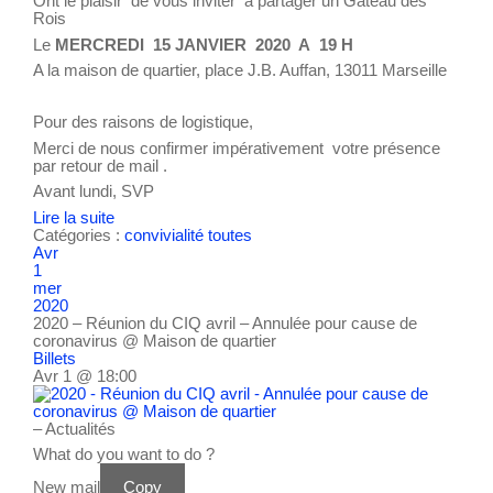
Ont le plaisir de vous inviter à partager un Gâteau des
Rois
Le
MERCREDI 15 JANVIER 2020 A 19 H
A la maison de quartier, place J.B. Auffan, 13011 Marseille
Pour des raisons de logistique,
Merci de nous confirmer impérativement votre présence
par retour de mail .
Avant lundi, SVP
Lire la suite
Catégories :
convivialité
toutes
Avr
1
mer
2020
2020 – Réunion du CIQ avril – Annulée pour cause de
coronavirus
@ Maison de quartier
Billets
Avr 1 @ 18:00
– Actualités
What do you want to do ?
New mail
Copy