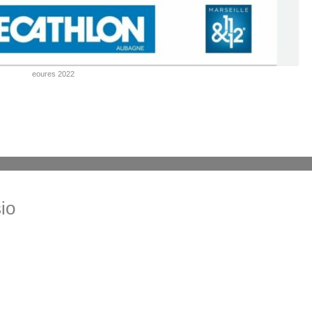
eoures 2022
io