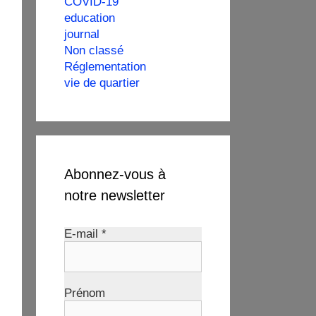
COVID-19
education
journal
Non classé
Réglementation
vie de quartier
Abonnez-vous à
notre newsletter
E-mail
*
Prénom