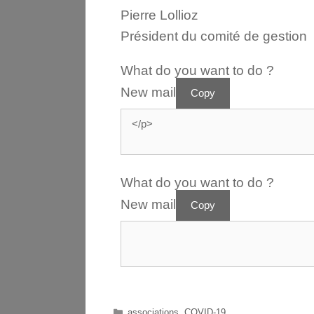
Pierre Lollioz
Président du comité de gestion
What do you want to do ?
New mail
Copy
What do you want to do ?
New mail
Copy
associations
,
COVID-19