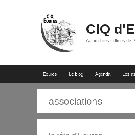
CIQ d'
Au pied des collines de 
Eoures
Le blog
Agenda
Les as
associations