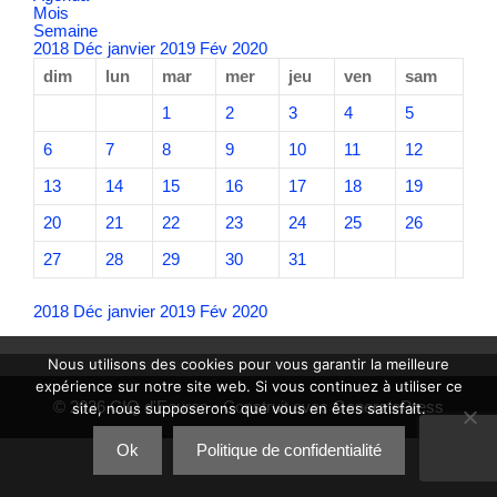
Mois
Semaine
2018
Déc
janvier 2019
Fév
2020
dim
lun
mar
mer
jeu
ven
sam
1
2
3
4
5
6
7
8
9
10
11
12
13
14
15
16
17
18
19
20
21
22
23
24
25
26
27
28
29
30
31
2018
Déc
janvier 2019
Fév
2020
Nous utilisons des cookies pour vous garantir la meilleure
expérience sur notre site web. Si vous continuez à utiliser ce
© 2026 CIQ d'Eoures
• Construit avec
GeneratePress
site, nous supposerons que vous en êtes satisfait.
Ok
Politique de confidentialité