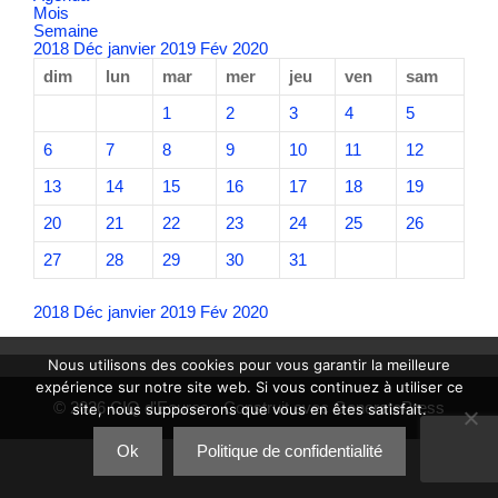
Mois
Semaine
2018
Déc
janvier 2019
Fév
2020
dim
lun
mar
mer
jeu
ven
sam
1
2
3
4
5
6
7
8
9
10
11
12
13
14
15
16
17
18
19
20
21
22
23
24
25
26
27
28
29
30
31
2018
Déc
janvier 2019
Fév
2020
Nous utilisons des cookies pour vous garantir la meilleure
expérience sur notre site web. Si vous continuez à utiliser ce
© 2026 CIQ d'Eoures
• Construit avec
GeneratePress
site, nous supposerons que vous en êtes satisfait.
Ok
Politique de confidentialité