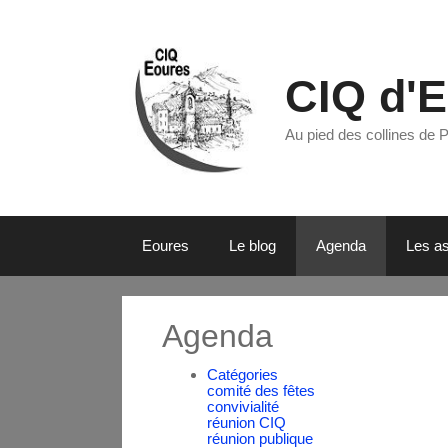
CIQ d'
Au pied des collines de 
Eoures
Le blog
Agenda
Les as
Agenda
Catégories
comité des fêtes
convivialité
réunion CIQ
réunion publique