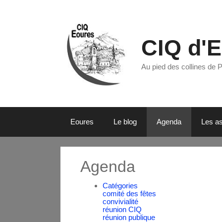
CIQ d'
Au pied des collines de 
Eoures
Le blog
Agenda
Les as
Agenda
Catégories
comité des fêtes
convivialité
réunion CIQ
réunion publique