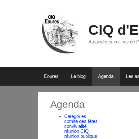
CIQ d'
Au pied des collines de 
Eoures
Le blog
Agenda
Les as
Agenda
Catégories
comité des fêtes
convivialité
réunion CIQ
réunion publique