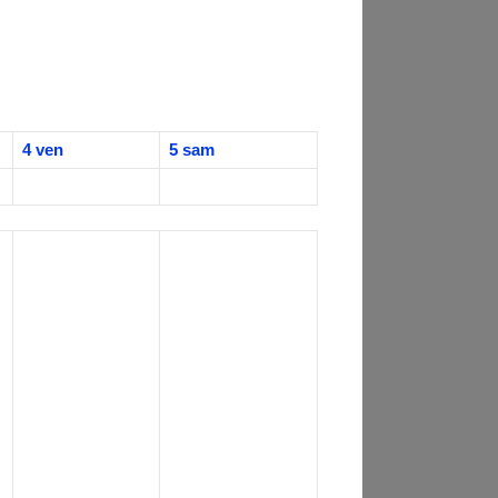
4
ven
5
sam