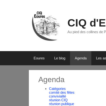
CIQ d'
Au pied des collines de 
Eoures
Le blog
Agenda
Les as
Agenda
Catégories
comité des fêtes
convivialité
réunion CIQ
réunion publique