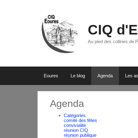
CIQ d'
Au pied des collines de 
Eoures
Le blog
Agenda
Les as
Agenda
Catégories
comité des fêtes
convivialité
réunion CIQ
réunion publique