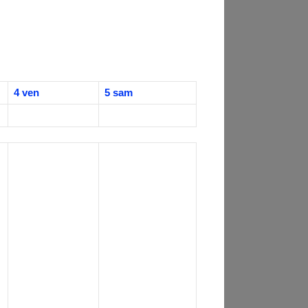
4
ven
5
sam