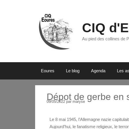
CIQ d'
Au pied des collines de 
Eoures
Le blog
Agenda
Les as
Dépot de gerbe en 
09/05/2022
par
maryse
Le 8 mai 1945, l’Allemagne nazie capitulait
Aujourd’hui, le fanatisme religieux, le terr