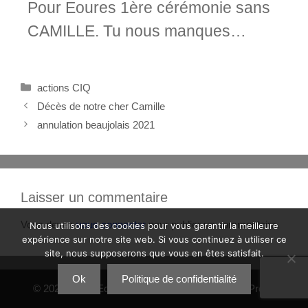
Pour Eoures 1ère cérémonie sans
CAMILLE. Tu nous manques…
actions CIQ
Décès de notre cher Camille
annulation beaujolais 2021
Laisser un commentaire
Vous devez
vous connecter
pour publier un commentaire.
Nous utilisons des cookies pour vous garantir la meilleure
expérience sur notre site web. Si vous continuez à utiliser ce
site, nous supposerons que vous en êtes satisfait.
Ok
Politique de confidentialité
© 2026 CIQ d'Eoures
• Construit avec
GeneratePress