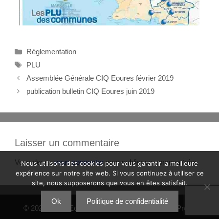
Réglementation
PLU
Assemblée Générale CIQ Eoures février 2019
publication bulletin CIQ Eoures juin 2019
Laisser un commentaire
Vous devez
vous connecter
pour publier un commentaire.
Nous utilisons des cookies pour vous garantir la meilleure
expérience sur notre site web. Si vous continuez à utiliser ce
site, nous supposerons que vous en êtes satisfait.
Ok
Politique de confidentialité
© 2026 CIQ d'Eoures
• Construit avec
GeneratePress