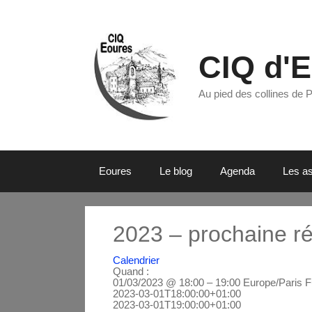
Aller
au
contenu
CIQ d'
Au pied des collines de 
Eoures
Le blog
Agenda
Les as
2023 – prochaine r
Calendrier
Quand :
01/03/2023 @ 18:00 – 19:00
Europe/Paris F
2023-03-01T18:00:00+01:00
2023-03-01T19:00:00+01:00