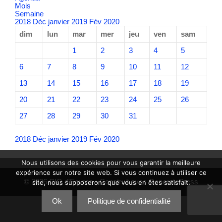
Mois
Semaine
2018
Déc
janvier 2019
Fév
2020
dim
lun
mar
mer
jeu
ven
sam
1
2
3
4
5
6
7
8
9
10
11
12
13
14
15
16
17
18
19
20
21
22
23
24
25
26
27
28
29
30
31
2018
Déc
janvier 2019
Fév
2020
Nous utilisons des cookies pour vous garantir la meilleure
expérience sur notre site web. Si vous continuez à utiliser ce
© 2026 CIQ d'Eoures
• Construit avec
GeneratePress
site, nous supposerons que vous en êtes satisfait.
Ok
Politique de confidentialité