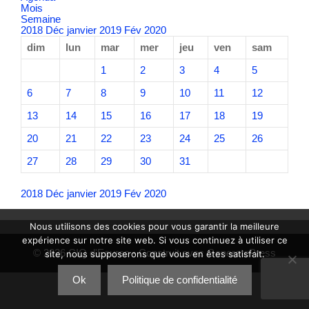
Mois
Semaine
2018
Déc
janvier 2019
Fév
2020
dim
lun
mar
mer
jeu
ven
sam
1
2
3
4
5
6
7
8
9
10
11
12
13
14
15
16
17
18
19
20
21
22
23
24
25
26
27
28
29
30
31
2018
Déc
janvier 2019
Fév
2020
Nous utilisons des cookies pour vous garantir la meilleure
expérience sur notre site web. Si vous continuez à utiliser ce
© 2026 CIQ d'Eoures
• Construit avec
GeneratePress
site, nous supposerons que vous en êtes satisfait.
Ok
Politique de confidentialité