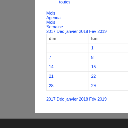
toutes
Mois
Agenda
Mois
Semaine
2017
Déc
janvier 2018
Fév
2019
dim
lun
1
7
8
14
15
21
22
28
29
2017
Déc
janvier 2018
Fév
2019