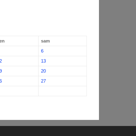
en
sam
6
2
13
9
20
6
27