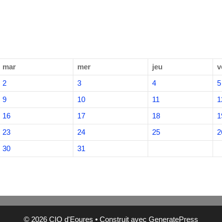
mar
mer
jeu
v
2
3
4
5
9
10
11
1
16
17
18
1
23
24
25
2
30
31
© 2026 CIQ d'Eoures
• Construit avec
GeneratePress