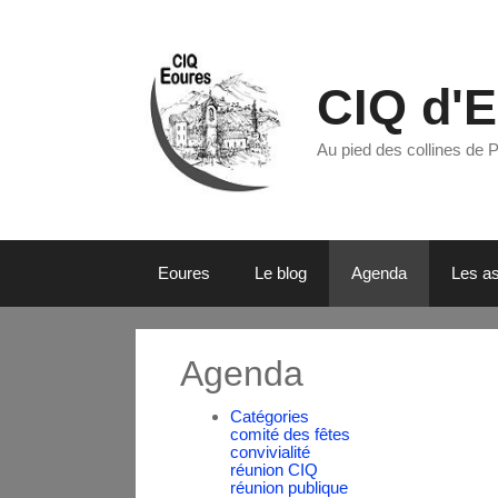
CIQ d'
Au pied des collines de 
Eoures
Le blog
Agenda
Les as
Agenda
Catégories
comité des fêtes
convivialité
réunion CIQ
réunion publique