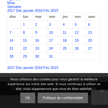
Mois
Semaine
2017
Déc
janvier 2018
Fév
2019
dim
lun
mar
mer
jeu
ven
sam
1
2
3
4
5
6
7
8
9
10
11
12
13
14
15
16
17
18
19
20
21
22
23
24
25
26
27
28
29
30
31
2017
Déc
janvier 2018
Fév
2019
Nous utilisons des cookies pour vous garantir la meilleure
expérience sur notre site web. Si vous continuez à utiliser ce
© 2026 CIQ d'Eoures
• Construit avec
GeneratePress
site, nous supposerons que vous en êtes satisfait.
Ok
Politique de confidentialité