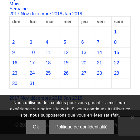
Mois
Semaine
2017
Nov
décembre 2018
Jan
2019
dim
lun
mar
mer
jeu
ven
sam
1
2
3
4
5
6
7
8
9
10
11
12
13
14
15
16
17
18
19
20
21
22
23
24
25
26
27
28
29
30
31
2017
Nov
décembre 2018
Jan
2019
Nous utilisons des cookies pour vous garantir la meilleure
expérience sur notre site web. Si vous continuez à utiliser ce
site, nous supposerons que vous en êtes satisfait.
© 2026 CIQ d'Eoures
• Construit avec
GeneratePress
Ok
Politique de confidentialité