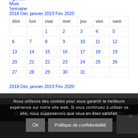
Mois
Semaine
2018
Déc
janvier 2019
Fév
2020
dim
lun
mar
mer
jeu
ven
sam
1
2
3
4
5
6
7
8
9
10
11
12
13
14
15
16
17
18
19
20
21
22
23
24
25
26
27
28
29
30
31
2018
Déc
janvier 2019
Fév
2020
Nous utilisons des cookies pour vous garantir la meilleure
expérience sur notre site web. Si vous continuez à utiliser ce
© 2026 CIQ d'Eoures
• Construit avec
GeneratePress
site, nous supposerons que vous en êtes satisfait.
Ok
Politique de confidentialité