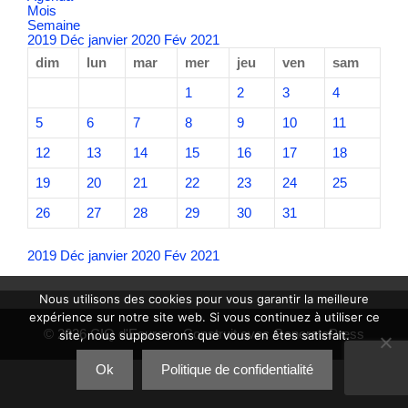
Mois
Semaine
2019
Déc
janvier 2020
Fév
2021
dim
lun
mar
mer
jeu
ven
sam
1
2
3
4
5
6
7
8
9
10
11
12
13
14
15
16
17
18
19
20
21
22
23
24
25
26
27
28
29
30
31
2019
Déc
janvier 2020
Fév
2021
Nous utilisons des cookies pour vous garantir la meilleure
expérience sur notre site web. Si vous continuez à utiliser ce
© 2026 CIQ d'Eoures
• Construit avec
GeneratePress
site, nous supposerons que vous en êtes satisfait.
Ok
Politique de confidentialité