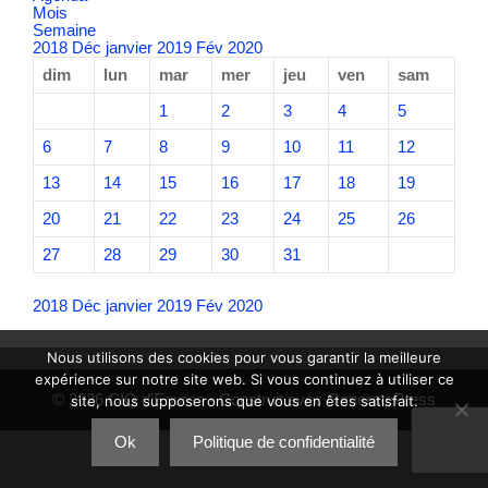
Mois
Semaine
2018
Déc
janvier 2019
Fév
2020
dim
lun
mar
mer
jeu
ven
sam
1
2
3
4
5
6
7
8
9
10
11
12
13
14
15
16
17
18
19
20
21
22
23
24
25
26
27
28
29
30
31
2018
Déc
janvier 2019
Fév
2020
Nous utilisons des cookies pour vous garantir la meilleure
expérience sur notre site web. Si vous continuez à utiliser ce
© 2026 CIQ d'Eoures
• Construit avec
GeneratePress
site, nous supposerons que vous en êtes satisfait.
Ok
Politique de confidentialité