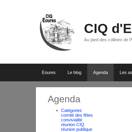
CIQ d'
Au pied des collines de 
Eoures
Le blog
Agenda
Les as
Agenda
Catégories
comité des fêtes
convivialité
réunion CIQ
réunion publique