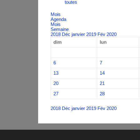
toutes
Mois
Agenda
Mois
Semaine
2018
Déc
janvier 2019
Fév
2020
dim
lun
6
7
13
14
20
21
27
28
2018
Déc
janvier 2019
Fév
2020