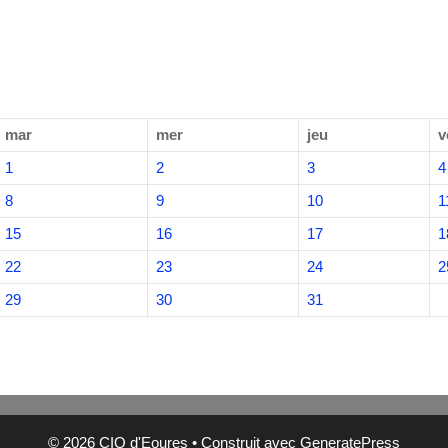
mar
mer
jeu
v
1
2
3
4
8
9
10
1
15
16
17
1
22
23
24
2
29
30
31
© 2026 CIQ d'Eoures
• Construit avec
GeneratePress