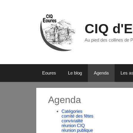
CIQ d'
Au pied des collines de 
Eoures
Le blog
Agenda
Les as
Agenda
Catégories
comité des fêtes
convivialité
réunion CIQ
réunion publique