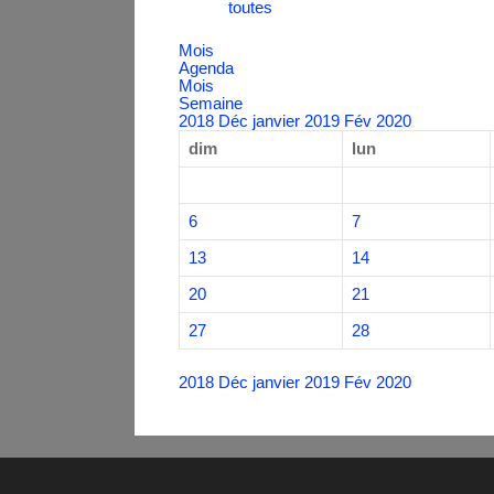
toutes
Mois
Agenda
Mois
Semaine
2018
Déc
janvier 2019
Fév
2020
dim
lun
6
7
13
14
20
21
27
28
2018
Déc
janvier 2019
Fév
2020