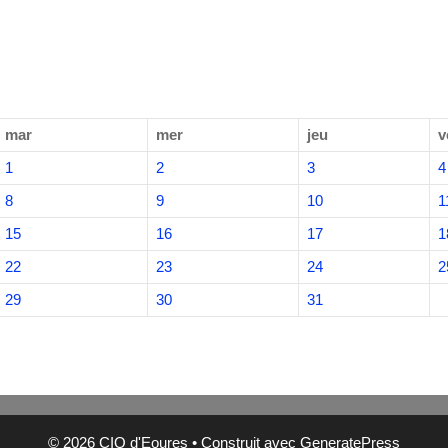
mar
mer
jeu
v
1
2
3
4
8
9
10
1
15
16
17
1
22
23
24
2
29
30
31
© 2026 CIQ d'Eoures
• Construit avec
GeneratePress