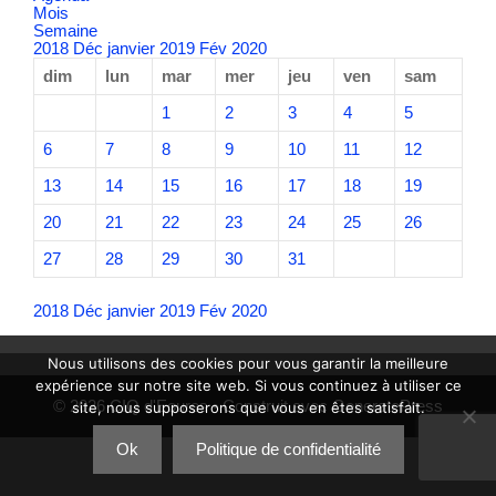
Mois
Semaine
2018
Déc
janvier 2019
Fév
2020
dim
lun
mar
mer
jeu
ven
sam
1
2
3
4
5
6
7
8
9
10
11
12
13
14
15
16
17
18
19
20
21
22
23
24
25
26
27
28
29
30
31
2018
Déc
janvier 2019
Fév
2020
Nous utilisons des cookies pour vous garantir la meilleure
expérience sur notre site web. Si vous continuez à utiliser ce
© 2026 CIQ d'Eoures
• Construit avec
GeneratePress
site, nous supposerons que vous en êtes satisfait.
Ok
Politique de confidentialité