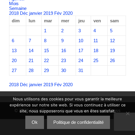
Mois
Semaine
2018
Déc
janvier 2019
Fév
2020
dim
lun
mar
mer
jeu
ven
sam
1
2
3
4
5
6
7
8
9
10
11
12
13
14
15
16
17
18
19
20
21
22
23
24
25
26
27
28
29
30
31
2018
Déc
janvier 2019
Fév
2020
Nous utilisons des cookies pour vous garantir la meilleure
expérience sur notre site web. Si vous continuez à utiliser ce
© 2026 CIQ d'Eoures
• Construit avec
GeneratePress
site, nous supposerons que vous en êtes satisfait.
Ok
Politique de confidentialité