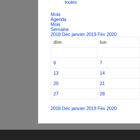
toutes
Mois
Agenda
Mois
Semaine
2018
Déc
janvier 2019
Fév
2020
dim
lun
6
7
13
14
20
21
27
28
2018
Déc
janvier 2019
Fév
2020