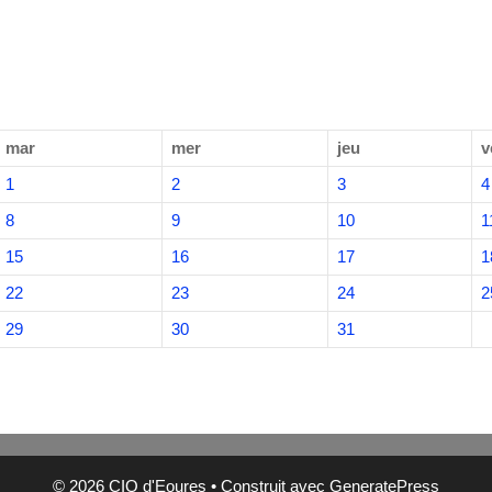
mar
mer
jeu
v
1
2
3
4
8
9
10
1
15
16
17
1
22
23
24
2
29
30
31
© 2026 CIQ d'Eoures
• Construit avec
GeneratePress