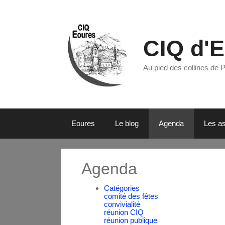
CIQ d'
Au pied des collines de 
Eoures
Le blog
Agenda
Les as
Agenda
Catégories
comité des fêtes
convivialité
réunion CIQ
réunion publique