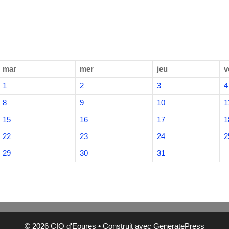
mar
mer
jeu
v
1
2
3
4
8
9
10
1
15
16
17
1
22
23
24
2
29
30
31
© 2026 CIQ d'Eoures
• Construit avec
GeneratePress