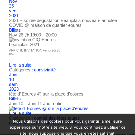
Nov
26
ven
2021
2021 – soirée dégustation Beaujolais nouveau- annulée
COVID
@ maison de quartier eoures
Billets
Nov 26 @ 19:00 – 20:00
AFFICHE INVITATION vendredi 26
nov
Lire la suite
Catégories :
convivialité
Juin
10
sam
2023
fête d’ Eoures
@ sur la place d'eoures
Billets
Juin 10 – Juin 11
Jour entier
Lire la suite
Catégories :
comité des fêtes
toutes
Nous utilisons des cookies pour vous garantir la meilleure
novembre 2019 – juin 2023
Nov 2019 – Juin 2023
expérience sur notre site web. Si vous continuez à utiliser ce
site, nous supposerons que vous en êtes satisfait.