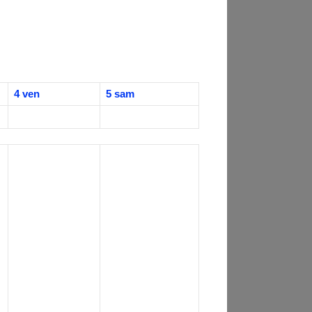
4
ven
5
sam