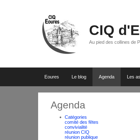
CIQ d'
Au pied des collines de 
Eoures
Le blog
Agenda
Les as
Agenda
Catégories
comité des fêtes
convivialité
réunion CIQ
réunion publique