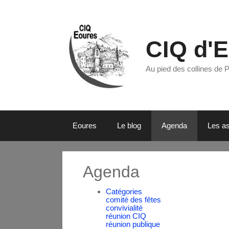
CIQ d'
Au pied des collines de 
Eoures
Le blog
Agenda
Les as
Agenda
Catégories
comité des fêtes
convivialité
réunion CIQ
réunion publique