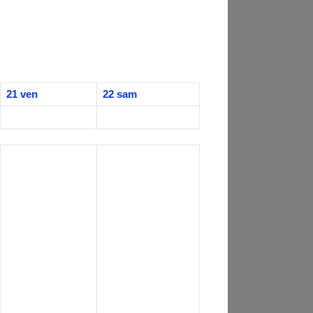
21
ven
22
sam