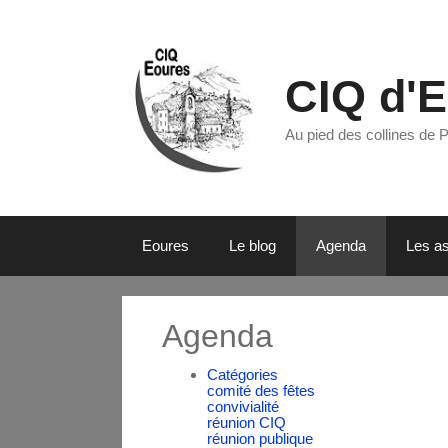
CIQ d'
Au pied des collines de 
Eoures
Le blog
Agenda
Les as
Agenda
Catégories
comité des fêtes
convivialité
réunion CIQ
réunion publique