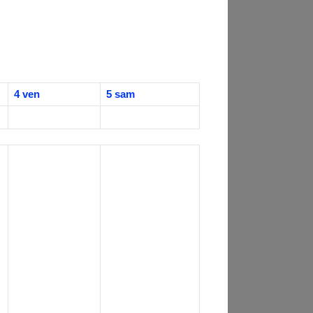
4
ven
5
sam