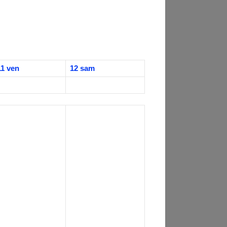
11
ven
12
sam