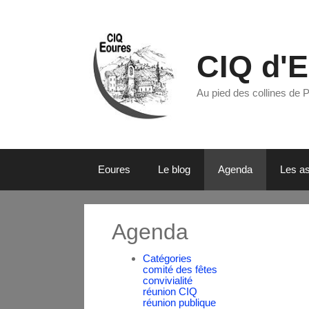
CIQ d'
Au pied des collines de 
Eoures
Le blog
Agenda
Les as
Agenda
Catégories
comité des fêtes
convivialité
réunion CIQ
réunion publique