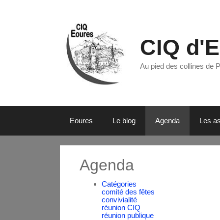
CIQ d'
Au pied des collines de 
Eoures
Le blog
Agenda
Les as
Agenda
Catégories
comité des fêtes
convivialité
réunion CIQ
réunion publique