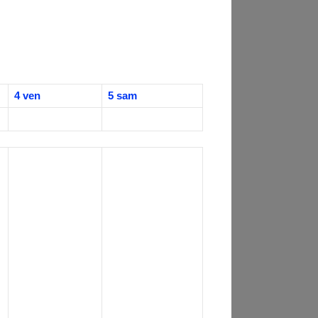
4
ven
5
sam