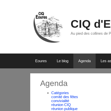
CIQ d'
Au pied des collines de 
Eoures
Le blog
Agenda
Les as
Agenda
Catégories
comité des fêtes
convivialité
réunion CIQ
réunion publique