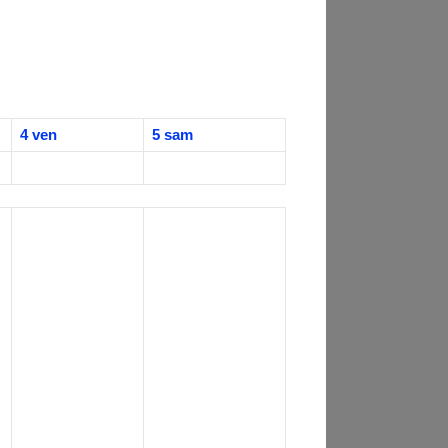
4
ven
5
sam