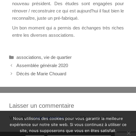
nouveau président. Des études sont engagées pour
rénover / reconstruire ce qui est aujourd’hui il faut bien le
reconnaître, juste un pré-fabriqué.
Un bon moment qui a permis des échanges très riches
entre les diverses associations.
associations
,
vie de quartier
Assemblée générale 2020
Décès de Marie Chouard
Laisser un commentaire
Vous devez
vous connecter
pour publier un commentaire.
Nous utilisons des cookies pour vous garantir la meilleure
expérience sur notre site web. Si vous continuez à utiliser ce
site, nous supposerons que vous en êtes satisfait.