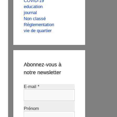
COVID-19
education
journal
Non classé
Réglementation
vie de quartier
Abonnez-vous à
notre newsletter
E-mail
*
Prénom