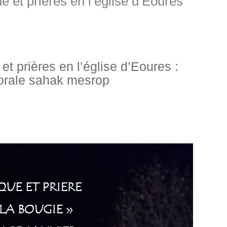
e et prières en l’église d’Eoures
et prières en l’église d’Eoures :
orale sahak mesrop