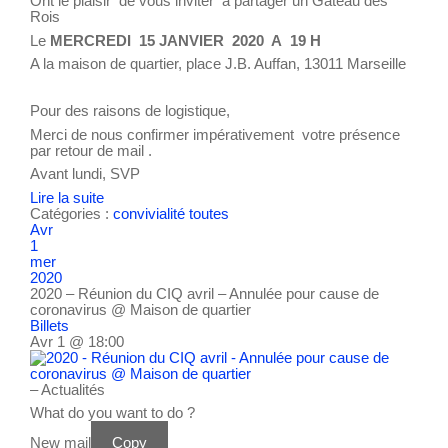
Ont le plaisir de vous inviter à partager un Gâteau des
Rois
Le
MERCREDI 15 JANVIER 2020 A 19 H
A la maison de quartier, place J.B. Auffan, 13011 Marseille
Pour des raisons de logistique,
Merci de nous confirmer impérativement votre présence
par retour de mail .
Avant lundi, SVP
Lire la suite
Catégories :
convivialité
toutes
Avr
1
mer
2020
2020 – Réunion du CIQ avril – Annulée pour cause de
coronavirus
@ Maison de quartier
Billets
Avr 1 @ 18:00
– Actualités
What do you want to do ?
New mail
Copy