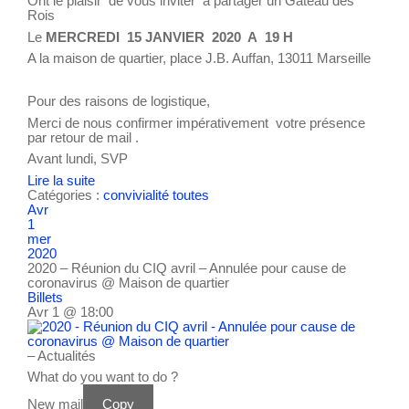
Ont le plaisir de vous inviter à partager un Gâteau des
Rois
Le
MERCREDI 15 JANVIER 2020 A 19 H
A la maison de quartier, place J.B. Auffan, 13011 Marseille
Pour des raisons de logistique,
Merci de nous confirmer impérativement votre présence
par retour de mail .
Avant lundi, SVP
Lire la suite
Catégories :
convivialité
toutes
Avr
1
mer
2020
2020 – Réunion du CIQ avril – Annulée pour cause de
coronavirus
@ Maison de quartier
Billets
Avr 1 @ 18:00
– Actualités
What do you want to do ?
New mail
Copy