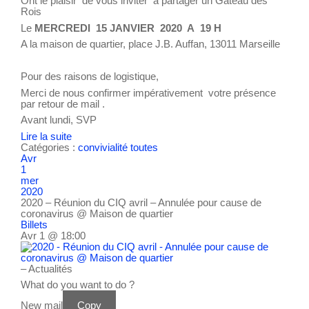
Ont le plaisir de vous inviter à partager un Gâteau des
Rois
Le
MERCREDI 15 JANVIER 2020 A 19 H
A la maison de quartier, place J.B. Auffan, 13011 Marseille
Pour des raisons de logistique,
Merci de nous confirmer impérativement votre présence
par retour de mail .
Avant lundi, SVP
Lire la suite
Catégories :
convivialité
toutes
Avr
1
mer
2020
2020 – Réunion du CIQ avril – Annulée pour cause de
coronavirus
@ Maison de quartier
Billets
Avr 1 @ 18:00
– Actualités
What do you want to do ?
New mail
Copy