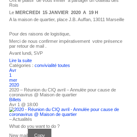
Ont le plaisir de vous inviter à partager un Gâteau des
Rois
Le
MERCREDI 15 JANVIER 2020 A 19 H
A la maison de quartier, place J.B. Auffan, 13011 Marseille
Pour des raisons de logistique,
Merci de nous confirmer impérativement votre présence
par retour de mail .
Avant lundi, SVP
Lire la suite
Catégories :
convivialité
toutes
Avr
1
mer
2020
2020 – Réunion du CIQ avril – Annulée pour cause de
coronavirus
@ Maison de quartier
Billets
Avr 1 @ 18:00
– Actualités
What do you want to do ?
New mail
Copy