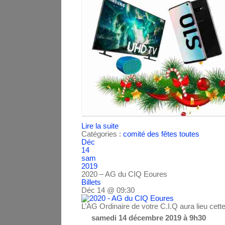
Lire la suite
Catégories :
comité des fêtes
toutes
Déc
14
sam
2019
2020 – AG du CIQ Eoures
Billets
Déc 14 @ 09:30
L’AG Ordinaire de votre C.I.Q aura lieu cett
samedi 14 décembre 2019 à 9h30