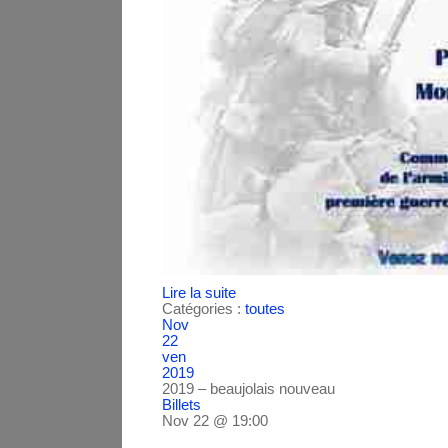
Lire la suite
Catégories :
toutes
Nov
22
ven
2019
2019 – beaujolais nouveau
Billets
Nov 22 @ 19:00