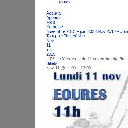
toutes
Agenda
Agenda
Mois
Semaine
novembre 2019 – juin 2023
Nov 2019 – Jui
Tout plier
Tout déplier
Nov
11
lun
2019
2019 – Cérémonie du 11 novembre
@ Plac
Billets
Nov 11 @ 11:00 – 12:00