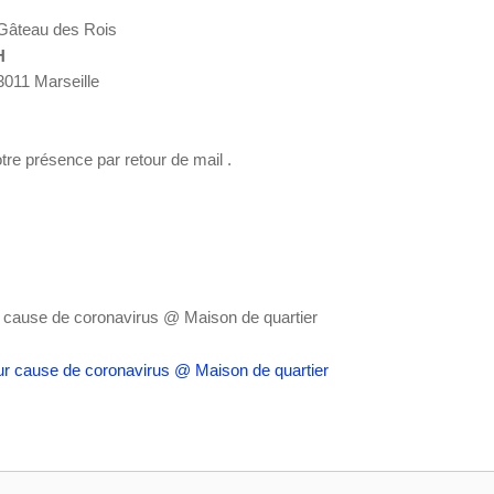
n Gâteau des Rois
H
13011 Marseille
re présence par retour de mail .
r cause de coronavirus
@ Maison de quartier