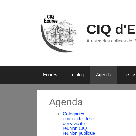
CIQ d'
Au pied des collines de 
Eoures
Le blog
Agenda
Les as
Agenda
Catégories
comité des fêtes
convivialité
réunion CIQ
réunion publique