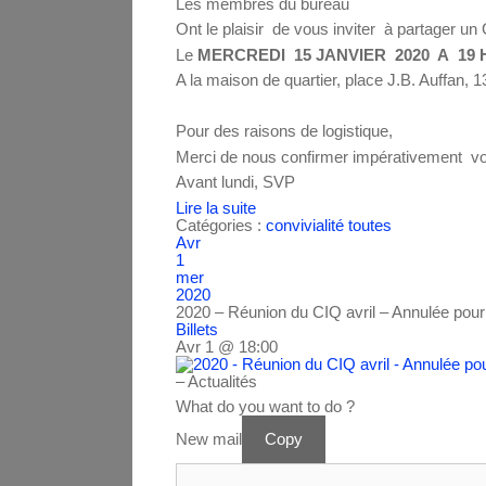
Les membres du bureau
Ont le plaisir de vous inviter à partager u
Le
MERCREDI 15 JANVIER 2020 A 19 
A la maison de quartier, place J.B. Auffan, 
Pour des raisons de logistique,
Merci de nous confirmer impérativement vot
Avant lundi, SVP
Lire la suite
Catégories :
convivialité
toutes
Avr
1
mer
2020
2020 – Réunion du CIQ avril – Annulée pou
Billets
Avr 1 @ 18:00
– Actualités
What do you want to do ?
New mail
Copy