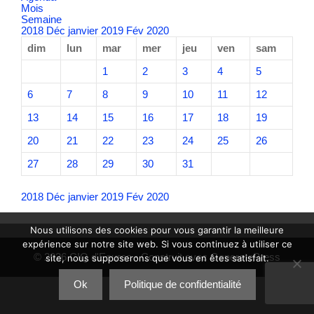
Mois
Semaine
2018
Déc
janvier 2019
Fév
2020
dim
lun
mar
mer
jeu
ven
sam
1
2
3
4
5
6
7
8
9
10
11
12
13
14
15
16
17
18
19
20
21
22
23
24
25
26
27
28
29
30
31
2018
Déc
janvier 2019
Fév
2020
Nous utilisons des cookies pour vous garantir la meilleure
expérience sur notre site web. Si vous continuez à utiliser ce
© 2026 CIQ d'Eoures
• Construit avec
GeneratePress
site, nous supposerons que vous en êtes satisfait.
Ok
Politique de confidentialité