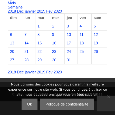
Mois
Semaine
2018
Déc
janvier 2019
Fév
2020
dim
lun
mar
mer
jeu
ven
sam
1
2
3
4
5
6
7
8
9
10
11
12
13
14
15
16
17
18
19
20
21
22
23
24
25
26
27
28
29
30
31
2018
Déc
janvier 2019
Fév
2020
Nous utilisons des cookies pour vous garantir la meilleure
expérience sur notre site web. Si vous continuez à utiliser ce
© 2026 CIQ d'Eoures
• Construit avec
GeneratePress
site, nous supposerons que vous en êtes satisfait.
Ok
Politique de confidentialité