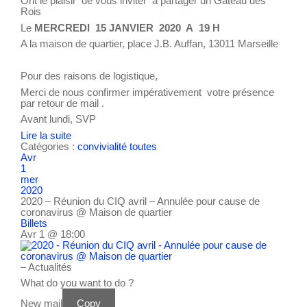
Ont le plaisir de vous inviter à partager un Gâteau des
Rois
Le
MERCREDI 15 JANVIER 2020 A 19 H
A la maison de quartier, place J.B. Auffan, 13011 Marseille
Pour des raisons de logistique,
Merci de nous confirmer impérativement votre présence
par retour de mail .
Avant lundi, SVP
Lire la suite
Catégories :
convivialité
toutes
Avr
1
mer
2020
2020 – Réunion du CIQ avril – Annulée pour cause de
coronavirus
@ Maison de quartier
Billets
Avr 1 @ 18:00
– Actualités
What do you want to do ?
New mail
Copy