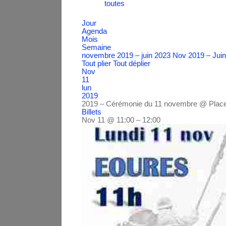
toutes
Jour
Agenda
Mois
Semaine
novembre 2019 – juin 2023
Nov 2019 – Jui
Tout plier
Tout déplier
Nov
11
lun
2019
2019 – Cérémonie du 11 novembre
@ Plac
Billets
Nov 11 @ 11:00 – 12:00