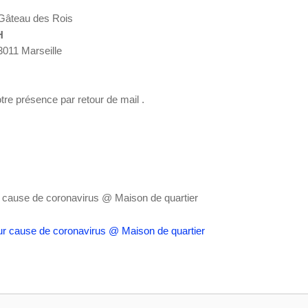
n Gâteau des Rois
H
13011 Marseille
re présence par retour de mail .
r cause de coronavirus
@ Maison de quartier