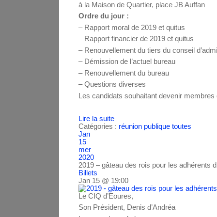
à la Maison de Quartier, place JB Auffan
Ordre du jour :
– Rapport moral de 2019 et quitus
– Rapport financier de 2019 et quitus
– Renouvellement du tiers du conseil d’admi
– Démission de l’actuel bureau
– Renouvellement du bureau
– Questions diverses
Les candidats souhaitant devenir membres du
Lire la suite
Catégories :
réunion publique
toutes
Jan
15
mer
2020
2019 – gâteau des rois pour les adhérents 
Billets
Jan 15 @ 19:00
Le CIQ d’Eoures,
Son Président, Denis d’Andréa