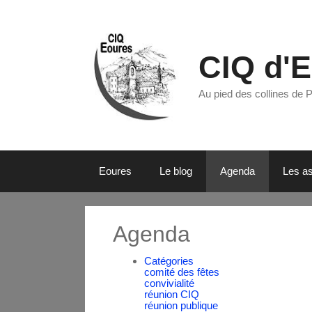
CIQ d'
Au pied des collines de 
Eoures
Le blog
Agenda
Les as
Agenda
Catégories
comité des fêtes
convivialité
réunion CIQ
réunion publique