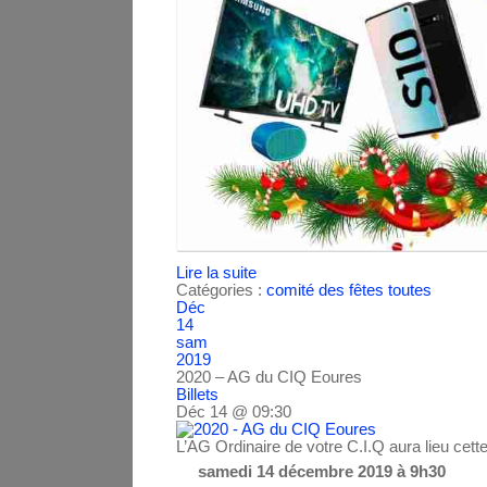
Lire la suite
Catégories :
comité des fêtes
toutes
Déc
14
sam
2019
2020 – AG du CIQ Eoures
Billets
Déc 14 @ 09:30
L’AG Ordinaire de votre C.I.Q aura lieu cett
samedi 14 décembre 2019 à 9h30