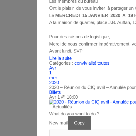
Les membres du bureau
Ont le plaisir de vous inviter à partager u
Le
MERCREDI 15 JANVIER 2020 A 19 
A la maison de quartier, place J.B. Auffan, 
Pour des raisons de logistique,
Merci de nous confirmer impérativement vot
Avant lundi, SVP
Lire la suite
Catégories :
convivialité
toutes
Avr
1
mer
2020
2020 – Réunion du CIQ avril – Annulée pou
Billets
Avr 1 @ 18:00
– Actualités
What do you want to do ?
New mail
Copy