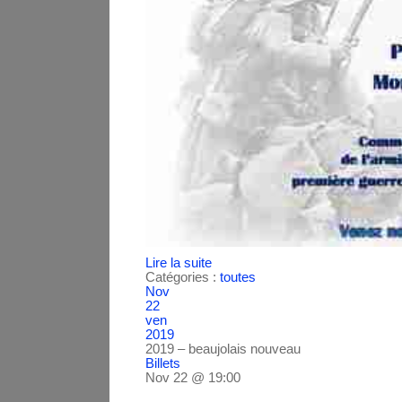
Lire la suite
Catégories :
toutes
Nov
22
ven
2019
2019 – beaujolais nouveau
Billets
Nov 22 @ 19:00