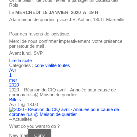
Ont le plaisir de vous inviter à partager un Gâteau des
Rois
Le
MERCREDI 15 JANVIER 2020 A 19 H
A la maison de quartier, place J.B. Auffan, 13011 Marseille
Pour des raisons de logistique,
Merci de nous confirmer impérativement votre présence
par retour de mail .
Avant lundi, SVP
Lire la suite
Catégories :
convivialité
toutes
Avr
1
mer
2020
2020 – Réunion du CIQ avril – Annulée pour cause de
coronavirus
@ Maison de quartier
Billets
Avr 1 @ 18:00
– Actualités
What do you want to do ?
New mail
Copy