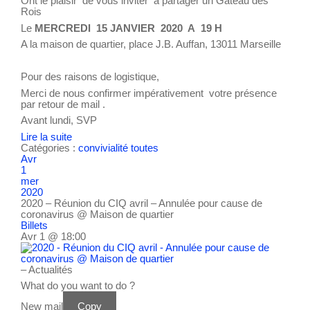
Ont le plaisir de vous inviter à partager un Gâteau des
Rois
Le
MERCREDI 15 JANVIER 2020 A 19 H
A la maison de quartier, place J.B. Auffan, 13011 Marseille
Pour des raisons de logistique,
Merci de nous confirmer impérativement votre présence
par retour de mail .
Avant lundi, SVP
Lire la suite
Catégories :
convivialité
toutes
Avr
1
mer
2020
2020 – Réunion du CIQ avril – Annulée pour cause de
coronavirus
@ Maison de quartier
Billets
Avr 1 @ 18:00
– Actualités
What do you want to do ?
New mail
Copy