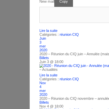
New mail
Copy
Lire la suite
Catégories :
réunion CIQ
Juin
3
mer
2020
2020 – Réunion du CIQ juin – Annulée (mais
Billets
Juin 3 @ 18:00
– Actualités
Lire la suite
Catégories :
réunion CIQ
Nov
4
mer
2020
2020 – Réunion du CIQ novembre – annulée
Billets
Nov 4 @ 18:00