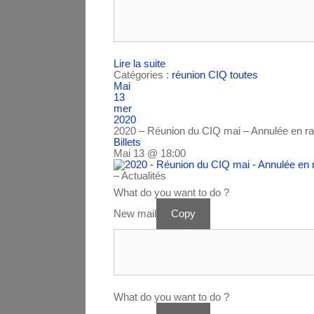
Lire la suite
Catégories :
réunion CIQ
toutes
Mai
13
mer
2020
2020 – Réunion du CIQ mai – Annulée en ra
Billets
Mai 13 @ 18:00
– Actualités
What do you want to do ?
New mail
Copy
What do you want to do ?