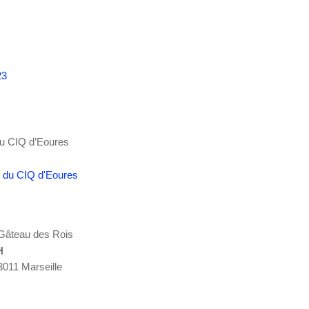
23
du CIQ d’Eoures
n Gâteau des Rois
H
13011 Marseille