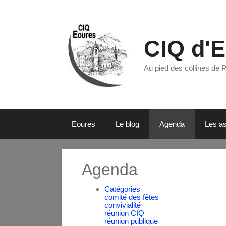
CIQ d'
Au pied des collines de 
Eoures
Le blog
Agenda
Les as
Agenda
Catégories
comité des fêtes
convivialité
réunion CIQ
réunion publique