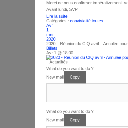
Merci de nous confirmer impérativement vot
Avant lundi, SVP
Lire la suite
Catégories :
convivialité
toutes
Avr
1
mer
2020
2020 – Réunion du CIQ avril – Annulée pou
Billets
Avr 1 @ 18:00
– Actualités
What do you want to do ?
New mail
Copy
What do you want to do ?
New mail
Copy