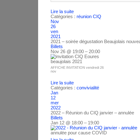
Lire la suite
Catégories :
réunion CIQ
Nov
26
ven
2021
2021 – soirée dégustation Beaujolais nou
Billets
Nov 26 @ 19:00 – 20:00
AFFICHE INVITATION vendredi 26
nov
Lire la suite
Catégories :
convivialité
Jan
12
mer
2022
2022 – Réunion du CIQ janvier – annulée
Billets
Jan 12 @ 18:00 – 19:00
annulée pour cause COVID
Lire la suite