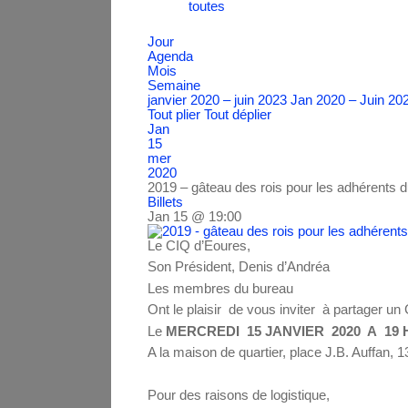
toutes
Jour
Agenda
Mois
Semaine
janvier 2020 – juin 2023
Jan 2020 – Juin 20
Tout plier
Tout déplier
Jan
15
mer
2020
2019 – gâteau des rois pour les adhérents 
Billets
Jan 15 @ 19:00
Le CIQ d’Eoures,
Son Président, Denis d’Andréa
Les membres du bureau
Ont le plaisir de vous inviter à partager u
Le
MERCREDI 15 JANVIER 2020 A 19 
A la maison de quartier, place J.B. Auffan, 
Pour des raisons de logistique,