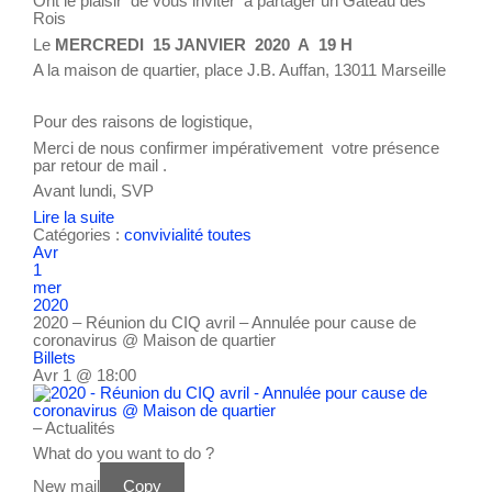
Ont le plaisir de vous inviter à partager un Gâteau des
Rois
Le
MERCREDI 15 JANVIER 2020 A 19 H
A la maison de quartier, place J.B. Auffan, 13011 Marseille
Pour des raisons de logistique,
Merci de nous confirmer impérativement votre présence
par retour de mail .
Avant lundi, SVP
Lire la suite
Catégories :
convivialité
toutes
Avr
1
mer
2020
2020 – Réunion du CIQ avril – Annulée pour cause de
coronavirus
@ Maison de quartier
Billets
Avr 1 @ 18:00
– Actualités
What do you want to do ?
New mail
Copy