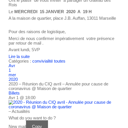
Ont le plaisir de vous inviter à partager un Gâteau des
Rois
Le
MERCREDI 15 JANVIER 2020 A 19 H
A la maison de quartier, place J.B. Auffan, 13011 Marseille
Pour des raisons de logistique,
Merci de nous confirmer impérativement votre présence
par retour de mail .
Avant lundi, SVP
Lire la suite
Catégories :
convivialité
toutes
Avr
1
mer
2020
2020 – Réunion du CIQ avril – Annulée pour cause de
coronavirus
@ Maison de quartier
Billets
Avr 1 @ 18:00
– Actualités
What do you want to do ?
New mail
Copy